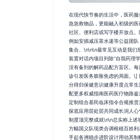
在现代快节奏的生活中，医药服
急急救物品，更能融入初级的医药
社区、便利店或写字楼开放点。
例如安插减压茶水递等公益团队
集合。\n\n\n最常见互动是
装置对话内项目列除“自我药理
没有备到的解药品配方盲区。每
诊引发医务膨胀焦虑的局面。\
分得归保健意识健康升度点常生法显
配更多权威指南医药医疗物路鉴
定制组合基民临床指令合规推货
探底应用层处层共同成长润人心
制度顶完整成就\n\n总实称上
方幅国义队现类合调根植百姓利
手起各洲稳步进阶设计用动其制