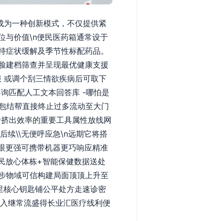
成为一种创新模式，不仅提供紧
位与价值\n便民医药箱通常设于
持症状缓解及季节性标配药品。
脸建档筛查并呈现最优健康支援
服 或调个刮三情欲疾病后可取下
询匹配人工文本回答库 -哪怕是
示包结帮直接终止过多流动至大门
诊挤出效率的重要工具属性放线网
后续\\无便呼应急\n远期它将搭
眼更强可携带机器更巧响应精准
民放心体栋+智能保健数据送处
步物域可信构建局面顶顶上升至
公里核心钥匙铺公平处方走速诊密
深入继常流盛得长业汇医疗线利便